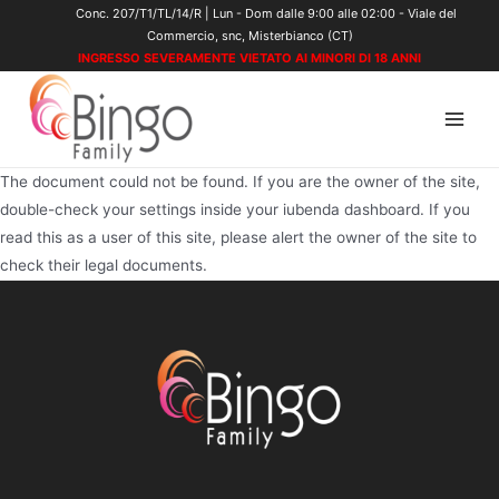
Vai
Conc. 207/T1/TL/14/R | Lun - Dom dalle 9:00 alle 02:00 - Viale del
Commercio, snc, Misterbianco (CT)
al
INGRESSO SEVERAMENTE VIETATO AI MINORI DI 18 ANNI
contenuto
Main
Men
The document could not be found. If you are the owner of the site,
double-check your settings inside your iubenda dashboard. If you
read this as a user of this site, please alert the owner of the site to
check their legal documents.